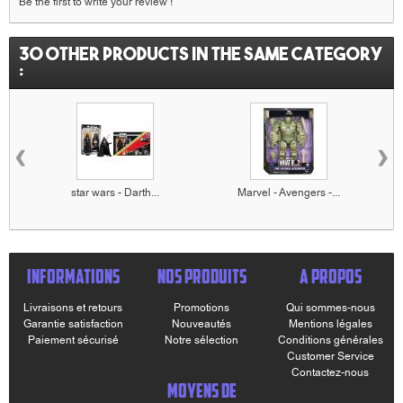
Be the first to write your review !
30 other products in the same category
:
‹
›
star wars - Darth...
Marvel - Avengers -...
INFORMATIONS
NOS PRODUITS
A PROPOS
Livraisons et retours
Promotions
Qui sommes-nous
Garantie satisfaction
Nouveautés
Mentions légales
Paiement sécurisé
Notre sélection
Conditions générales
Customer Service
Contactez-nous
MOYENS DE