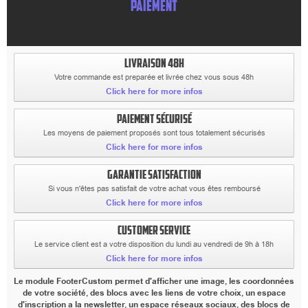
PAIEMENT
LIVRAISON 48H
Votre commande est preparée et livrée chez vous sous 48h
Click here for more infos
PAIEMENT SÉCURISÉ
Les moyens de paiement proposés sont tous totalement sécurisés
Click here for more infos
GARANTIE SATISFACTION
Si vous n'êtes pas satisfait de votre achat vous êtes remboursé
Click here for more infos
CUSTOMER SERVICE
Le service client est a votre disposition du lundi au vendredi de 9h à 18h
Click here for more infos
Le module FooterCustom permet d'afficher une image, les coordonnées
de votre société, des blocs avec les liens de votre choix, un espace
d'inscription a la newsletter, un espace réseaux sociaux, des blocs de