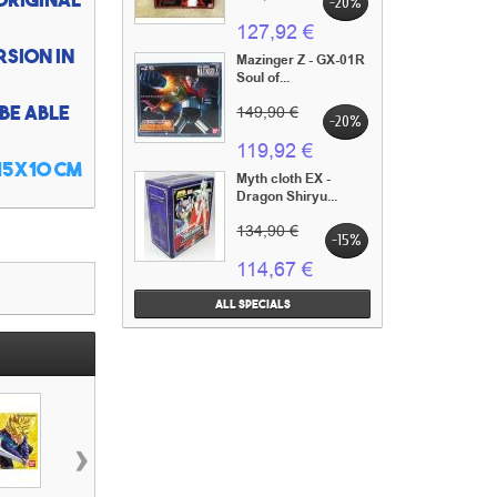
-20%
127,92 €
rsion in
Mazinger Z - GX-01R
Soul of...
be able
149,90 €
-20%
119,92 €
15x10 cm
Myth cloth EX -
Dragon Shiryu...
134,90 €
-15%
114,67 €
All specials
›