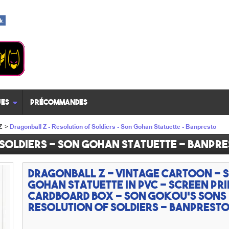
es
Précommandes
Z
>
Dragonball Z - Resolution of Soldiers - Son Gohan Statuette - Banpresto
Soldiers - Son Gohan Statuette - Banpr
Dragonball Z - vintage cartoon - 
Gohan statuette in PVC - screen pr
cardboard box - Son Gokou’s sons
Resolution of Soldiers - Banprest