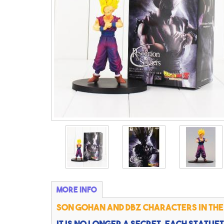
More info
Son Gohan and DBZ characters in the
It is no longer a secret, each statuet