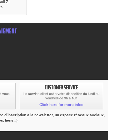
ll Z -
Dragonball Z -
Dragonball Z - Son...
Dragonball Z -.
s...
Trunks...
AIEMENT
CUSTOMER SERVICE
at vous
Le service client est a votre disposition du lundi au
vendredi de 9h à 18h
Click here for more infos
e d'inscription a la newsletter, un espace réseaux sociaux,
 liens...)