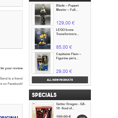
Blade – Puppet
Master – Full...
129,00 €
LEGO Icons
Transformers...
85,00 €
Capitaine Flam –
Figurine pin’s...
ite your review
29,00 €
Send to a friend
All new products
re on Facebook!
Specials
Getter Dragon - GX-
18 -Soul of...
159,90 €
 original