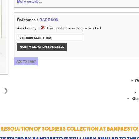
More details...
Reference :
BADRSO8
Availability :
This product is no longer in stock
Notify me when available
Add to cart
Wr
›
Sha
 Resolution of Soldiers collection at Banpresto!
te edited by Banpresto is still very similar to the