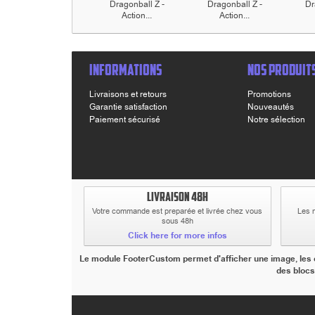
Dragonball Z -
Dragonball Z -
Dr
Action...
Action...
INFORMATIONS
NOS PRODUIT
Livraisons et retours
Promotions
Garantie satisfaction
Nouveautés
Paiement sécurisé
Notre sélection
LIVRAISON 48H
Votre commande est preparée et livrée chez vous
Les 
sous 48h
Click here for more infos
Le module FooterCustom permet d'afficher une image, les co
des blocs