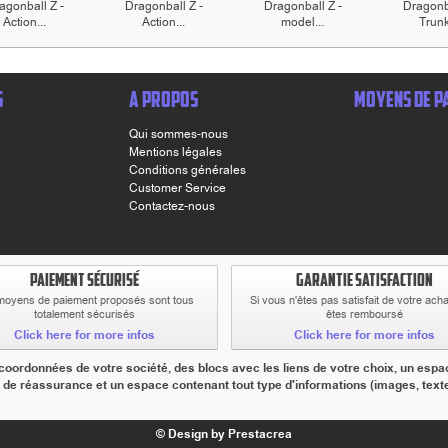
agonball Z -
Dragonball Z -
Dragonball Z -
Dragonba
Action...
Action...
model...
Trunk
S
A PROPOS
MOYENS DE P
Qui sommes-nous
Mentions légales
Conditions générales
Customer Service
Contactez-nous
PAIEMENT SÉCURISÉ
GARANTIE SATISFACTION
moyens de paiement proposés sont tous
Si vous n'êtes pas satisfait de votre ach
totalement sécurisés
êtes remboursé
Click here for more infos
Click here for more infos
ordonnées de votre société, des blocs avec les liens de votre choix, un espac
 de réassurance et un espace contenant tout type d'informations (images, textes,
© Design by Prestacrea