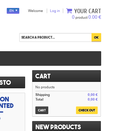
YOUR CART
EN
Welcome
Log in
0
0.00 €
product
Cart
esto
No products
Shipping
0,00 €
Son
Total
0,00 €
inted
 -
Cart
Check out
o
New products