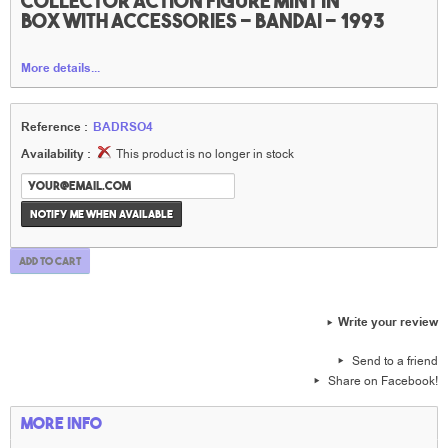
collector action figure Mint in
box with accessories - Bandai - 1993
More details...
Reference :
BADRSO4
Availability :
This product is no longer in stock
Notify me when available
Add to cart
Write your review
Send to a friend
Share on Facebook!
More info