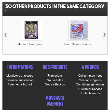
30 other products in the same category
:
‹
›
Marvel - Avengers -...
Saint Seyia - sho du...
INFORMATIONS
NOS PRODUITS
A PROPOS
Livraisons et retours
Promotions
Qui sommes-nous
Garantie satisfaction
Nouveautés
Mentions légales
Paiement sécurisé
Notre sélection
Conditions générales
Customer Service
Contactez-nous
MOYENS DE
PAIEMENT