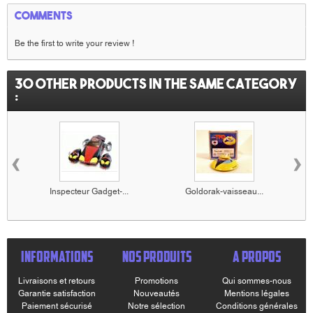
Comments
Be the first to write your review !
30 other products in the same category
:
‹
›
Inspecteur Gadget-...
Goldorak-vaisseau...
INFORMATIONS
NOS PRODUITS
A PROPOS
Livraisons et retours
Promotions
Qui sommes-nous
Garantie satisfaction
Nouveautés
Mentions légales
Paiement sécurisé
Notre sélection
Conditions générales