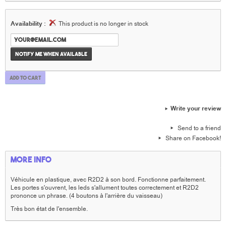
Availability :
This product is no longer in stock
Notify me when available
Add to cart
Write your review
Send to a friend
Share on Facebook!
More info
Véhicule en plastique, avec R2D2 à son bord. Fonctionne parfaitement.
Les portes s'ouvrent, les leds s'allument toutes correctement et R2D2
prononce un phrase. (4 boutons à l'arrière du vaisseau)
Très bon état de l'ensemble.