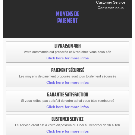
Customer Service
Contactez-nous
MOYENS DE
PAIEMENT
LIVRAISON 48H
Votre commande est preparée et livrée chez vous sous 48h
Click here for more infos
PAIEMENT SÉCURISÉ
Les moyens de paiement proposés sont tous totalement sécurisés
Click here for more infos
GARANTIE SATISFACTION
Si vous n'êtes pas satisfait de votre achat vous êtes remboursé
Click here for more infos
CUSTOMER SERVICE
Le service client est a votre disposition du lundi au vendredi de 9h à 18h
Click here for more infos