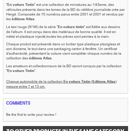
"
En voiture
Tintin
"
est une collection de miniatures au 1/43eme, des
véhicules présents dans les tomes de la BD du célèbre journaliste crée par
Hergé. Composée de 70 numéros parus entre 2001 et 2007 et vendus par
les
éditions Atlas
.
Le taxi rouge (N°46) de la série "
En voiture tintin
" est fidèle aux dessins
de l'album. Il est conçu dans des matériaux de bonne qualité. Il est en
métal et plastique injecté,toutes les pièces sont peintes à la main.
Chaque produit est présenté dans un boitier type plastique plexiglass et
son diorama, le tout dans une packaging carton à fenêtre. Un certificat
d'authenticité, présentant la voiture vient compléter chaque numéro de la
collection des
éditions Atlas
.
Les amateurs et collectionneurs de la BD seront conquis par la collection
"
En voiture Tintin
".
Chaque automobile de la collection
En voiture Tintin
(
Editions Atlas
)
mesure entre 7 et 13 cm.
Comments
Be the first to write your review !