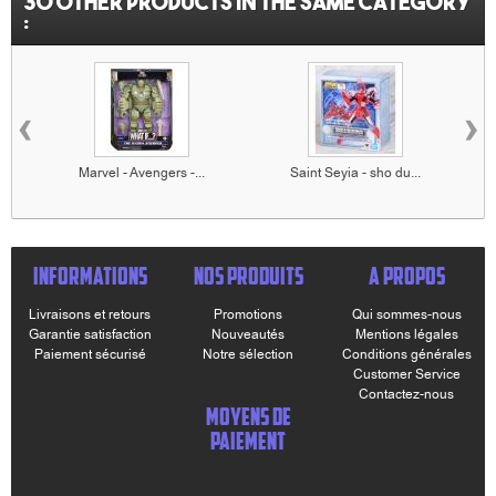
30 other products in the same category
:
‹
›
Marvel - Avengers -...
Saint Seyia - sho du...
INFORMATIONS
NOS PRODUITS
A PROPOS
Livraisons et retours
Promotions
Qui sommes-nous
Garantie satisfaction
Nouveautés
Mentions légales
Paiement sécurisé
Notre sélection
Conditions générales
Customer Service
Contactez-nous
MOYENS DE
PAIEMENT