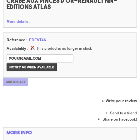
crabe aux pinces d'or-Renault NN-
Editions Atlas
More details...
Reference :
EDEVT46
Availability :
This product is no longer in stock
Notify me when available
Add to cart
Write your review
Send to a friend
Share on Facebook!
More info