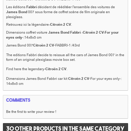
Les éditions
Fabbri
décident de rééditéer l'ensemble des voitures de
James Bond
007 sous forme de coffret scène de film originale en
plexiglass.
Retrouvez ici la légendaire
-
Citroën 2 CV
.
Dimensions coffret voiture
James Bond Fabbri -
Citroën 2 CV
-For your
eyes only
-:14x8x5 cm
James Bond 007
Citroën 2 CV
-FABBRI-1 /43rd
The editions Fabbri decide to reissue all the cars of James Bond 007 in the
form of an original plexiglass movie box set.
Find here the legendary
-
Citroën 2 CV
.
Dimensions James Bond Fabbri car kit
Citroën 2 CV
-For your eyes only-:
14x8x5 cm
Comments
Be the first to write your review !
30 other products in the same category