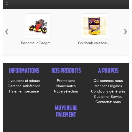
:
‹
›
Inspecteur Gadget-...
Goldorak-vaisseau...
INFORMATIONS
NOS PRODUITS
A PROPOS
Livraisons et retours
Promotions
Qui sommes-nous
Garantie satisfaction
Nouveautés
Mentions légales
Paiement sécurisé
Notre sélection
Conditions générales
Customer Service
Contactez-nous
MOYENS DE
PAIEMENT