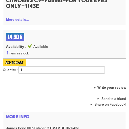
Citroën 2 CV-Fabbri-For your eyes
only-1/43e
More details...
14,90 €
Availability :
Available
1
item in stock
Quantity :
Write your review
Send to a friend
Share on Facebook!
More info
James bond
007-
Citroën 2 CV
-
FABBRI-
1/43e