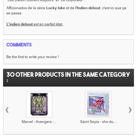
"Les Dalton courent toujours" et "Le colporteur".
Afficionados de la série
Lucky luke
et de
l'Indien debout
,
c'est ici que ça
se passe.
L'indien debout
est en parfait état.
Comments
Be the first to write your review !
30 other products in the same category
:
‹
›
Marvel - Avengers -...
Saint Seyia - sho du...