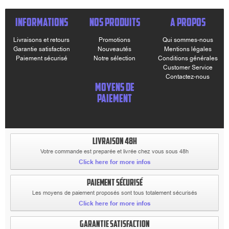
INFORMATIONS
NOS PRODUITS
A PROPOS
Livraisons et retours
Promotions
Qui sommes-nous
Garantie satisfaction
Nouveautés
Mentions légales
Paiement sécurisé
Notre sélection
Conditions générales
Customer Service
Contactez-nous
MOYENS DE
PAIEMENT
LIVRAISON 48H
Votre commande est preparée et livrée chez vous sous 48h
Click here for more infos
PAIEMENT SÉCURISÉ
Les moyens de paiement proposés sont tous totalement sécurisés
Click here for more infos
GARANTIE SATISFACTION