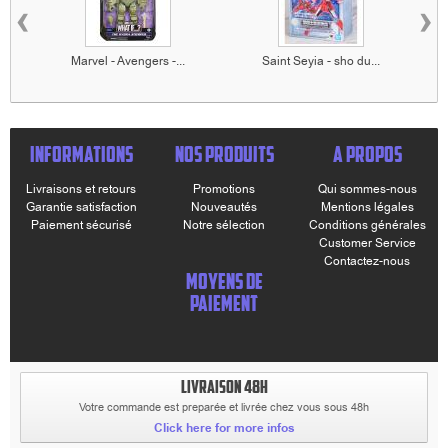
‹
›
Marvel - Avengers -...
Saint Seyia - sho du...
INFORMATIONS
NOS PRODUITS
A PROPOS
Livraisons et retours
Promotions
Qui sommes-nous
Garantie satisfaction
Nouveautés
Mentions légales
Paiement sécurisé
Notre sélection
Conditions générales
Customer Service
Contactez-nous
MOYENS DE
PAIEMENT
LIVRAISON 48H
Votre commande est preparée et livrée chez vous sous 48h
Click here for more infos