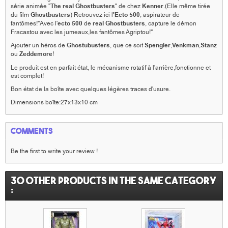
série animée "
The real Ghostbusters
" de chez
Kenner
.(Elle même tirée
du film
Ghostbusters
) Retrouvez ici l
'Ecto 500
, aspirateur de
fantômes!"Avec l'
ecto 500
de
real Ghostbusters
, capture le démon
Fracastou avec les jumeaux,les fantômes Agriptou!"
Ajouter un héros de
Ghostubusters
, que ce soit
Spengler
,
Venkman
,
Stanz
ou
Zeddemore
!
Le produit est en parfait état, le mécanisme rotatif à l'arrière,fonctionne et
est complet!
Bon état de la boîte avec quelques légères traces d'usure.
Dimensions boîte:27x13x10 cm
Comments
Be the first to write your review !
30 other products in the same category
: