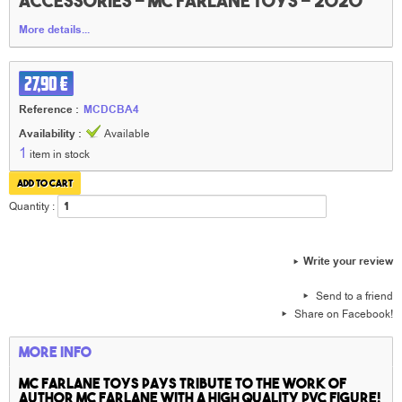
accessories - Mc FARLANE TOYS - 2020
More details...
27,90 €
Reference :
MCDCBA4
Availability :
Available
1
item in stock
Quantity :
Write your review
Send to a friend
Share on Facebook!
More info
Mc FARLANE TOYS
pays tribute to the work of
author Mc farlane with a high quality PVC figure!