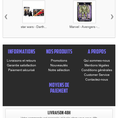
‹
›
star wars - Darth...
Marvel - Avengers -...
INFORMATIONS
NOS PRODUITS
A PROPOS
Livraisons et retours
Promotions
Qui sommes-nous
Garantie satisfaction
Nouveautés
Mentions légales
Paiement sécurisé
Notre sélection
Conditions générales
Customer Service
Contactez-nous
MOYENS DE
PAIEMENT
LIVRAISON 48H