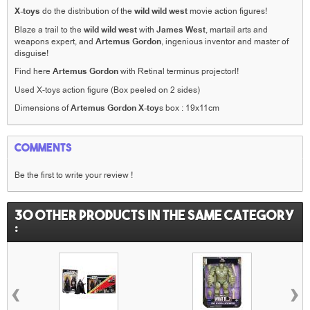
X-toys
do the distribution of the
wild wild west
movie action figures!
Blaze a trail to the
wild wild west
with
James West
, martail arts and
weapons expert, and
Artemus Gordon
, ingenious inventor and master of
disguise!
Find here
Artemus Gordon
with Retinal terminus projectorl!
Used X-toys action figure (Box peeled on 2 sides)
Dimensions of
Artemus Gordon X-toy
s box : 19x11cm
Comments
Be the first to write your review !
30 other products in the same category
:
‹
›