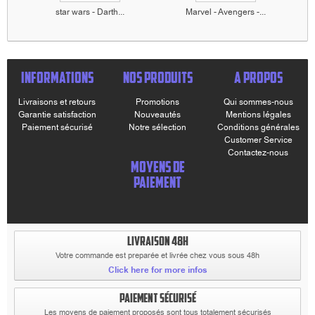
star wars - Darth...
Marvel - Avengers -...
INFORMATIONS
NOS PRODUITS
A PROPOS
Livraisons et retours
Promotions
Qui sommes-nous
Garantie satisfaction
Nouveautés
Mentions légales
Paiement sécurisé
Notre sélection
Conditions générales
Customer Service
Contactez-nous
MOYENS DE
PAIEMENT
LIVRAISON 48H
Votre commande est preparée et livrée chez vous sous 48h
Click here for more infos
PAIEMENT SÉCURISÉ
Les moyens de paiement proposés sont tous totalement sécurisés