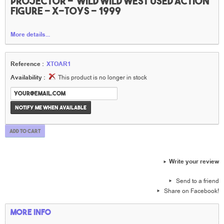
projector - Wild wild west used Action
figure - X-toys - 1999
More details...
Reference :
XTOAR1
Availability :
This product is no longer in stock
Notify me when available
Add to cart
Write your review
Send to a friend
Share on Facebook!
More info