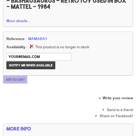
- Bashausaurus - retro toy used in box
- Mattel - 1984
More details...
Reference :
MAMABA1
Availability :
This product is no longer in stock
Notify me when available
Add to cart
Write your review
Send to a friend
Share on Facebook!
More info