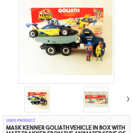
›
USED PRODUCT
Mask kenner Goliath vehicle in box with