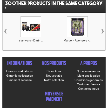
30 other products in the same category
:
‹
›
star wars - Darth...
Marvel - Avengers -...
INFORMATIONS
NOS PRODUITS
A PROPOS
Livraisons et retours
Promotions
Qui sommes-nous
Garantie satisfaction
Nouveautés
Mentions légales
Paiement sécurisé
Notre sélection
Conditions générales
Customer Service
Contactez-nous
MOYENS DE
PAIEMENT