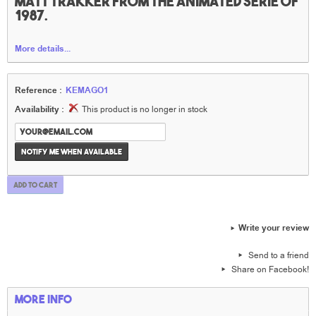
Matt Trakker from the animated serie of
1987.
More details...
Reference :
KEMAGO1
Availability :
This product is no longer in stock
Notify me when available
Add to cart
Write your review
Send to a friend
Share on Facebook!
More info