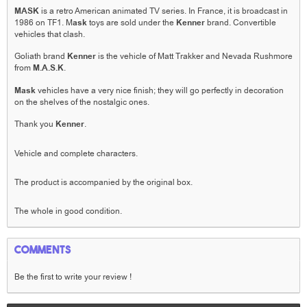
MASK
is a retro American animated TV series.
In France, it is broadcast in
1986 on TF1. M
ask
toys are sold under the
Kenner
brand.
Convertible
vehicles that clash.
Goliath brand
Kenner
is the vehicle of Matt Trakker and Nevada Rushmore
from
M.A.S.K
.
Mask
vehicles have a very nice finish;
they will go perfectly in decoration
on the shelves of the nostalgic ones.
Thank you
Kenner
.
Vehicle and complete characters.
The product is accompanied by the original box.
The whole in good condition.
Comments
Be the first to write your review !