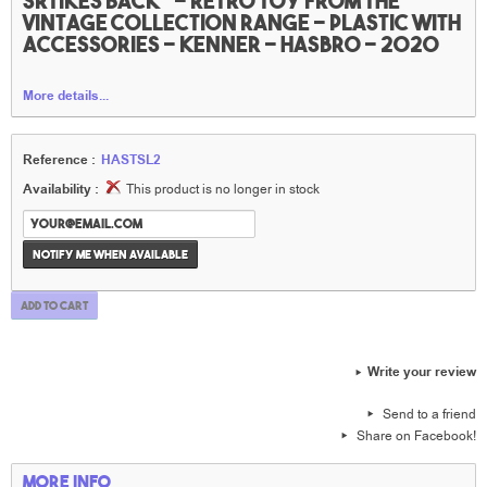
srtikes back" - Rétro toy from the
vintage collection range - plastic with
accessories - kenner - Hasbro - 2020
More details...
Reference :
HASTSL2
Availability :
This product is no longer in stock
Notify me when available
Add to cart
Write your review
Send to a friend
Share on Facebook!
More info