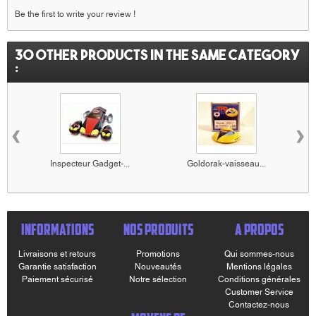
Be the first to write your review !
30 other products in the same category
:
‹
›
Inspecteur Gadget-...
Goldorak-vaisseau...
INFORMATIONS
NOS PRODUITS
A PROPOS
Livraisons et retours
Promotions
Qui sommes-nous
Garantie satisfaction
Nouveautés
Mentions légales
Paiement sécurisé
Notre sélection
Conditions générales
Customer Service
Contactez-nous