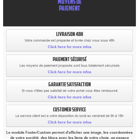
MOYENS DE
PAIEMENT
LIVRAISON 48H
Votre commande est preparée et livrée chez vous sous 48h
Click here for more infos
PAIEMENT SÉCURISÉ
Les moyens de paiement proposés sont tous totalement sécurisés
Click here for more infos
GARANTIE SATISFACTION
Si vous n'êtes pas satisfait de votre achat vous êtes remboursé
Click here for more infos
CUSTOMER SERVICE
Le service client est a votre disposition du lundi au vendredi de 9h à 18h
Click here for more infos
Le module FooterCustom permet d'afficher une image, les coordonnées
de votre société, des blocs avec les liens de votre choix, un espace